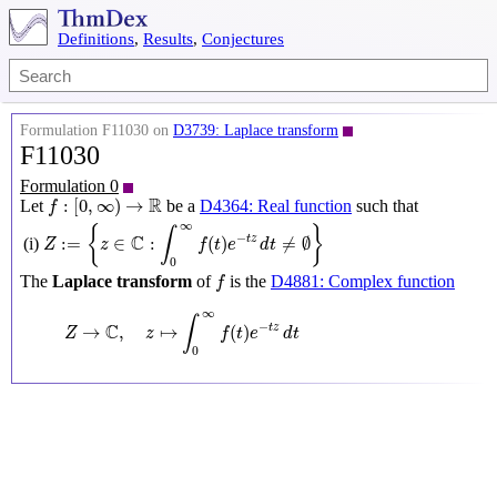
Definitions
,
Results
,
Conjectures
Formulation F11030 on
D3739: Laplace transform
F11030
Formulation 0
f
:
[
0
,
∞
)
→
R
R
:
[
0
,
∞
)
→
Let
be a
D4364: Real function
such that
f
Z
:=
{
z
∈
C
:
∫
0
∞
f
(
t
)
e
−
t
z
d
t
≠
∅
}
∞
{
}
∫
C
−
:
=
∈
:
(
)
≠
∅
t
z
(i)
Z
z
f
t
e
d
t
0
f
The
Laplace transform
of
is the
D4881: Complex function
f
Z
→
C
,
z
↦
∫
0
∞
f
(
t
)
e
−
t
z
d
t
∞
∫
C
−
→
,
↦
(
)
t
z
Z
z
f
t
e
d
t
0